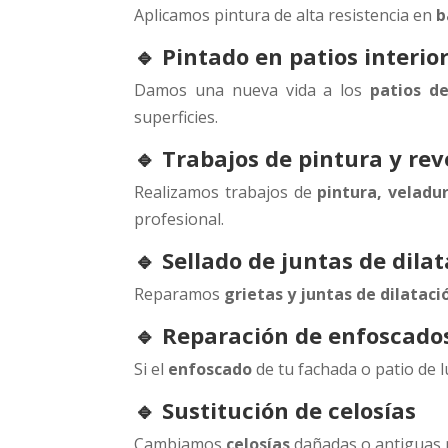
Aplicamos pintura de alta resistencia en
b
🔹 Pintado en patios interio
Damos una nueva vida a los
patios de
superficies.
🔹 Trabajos de pintura y re
Realizamos trabajos de
pintura, veladur
profesional.
🔹 Sellado de juntas de dilat
Reparamos
grietas y juntas de dilataci
🔹 Reparación de enfoscado
Si el
enfoscado
de tu fachada o patio de l
🔹 Sustitución de celosías
Cambiamos
celosías
dañadas o antiguas p