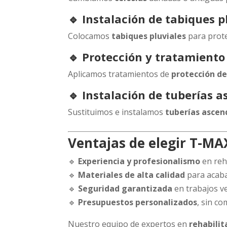
🔹 Instalación de tabiques p
Colocamos
tabiques pluviales
para proteg
🔹 Protección y tratamient
Aplicamos tratamientos de
protección d
🔹 Instalación de tuberías 
Sustituimos e instalamos
tuberías ascen
Ventajas de elegir T-MA
🔹
Experiencia y profesionalismo
en reha
🔹
Materiales de alta calidad
para acab
🔹
Seguridad garantizada
en trabajos ve
🔹
Presupuestos personalizados
, sin c
Nuestro equipo de expertos en
rehabili