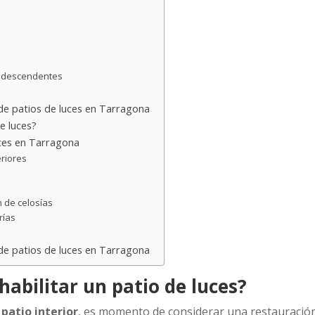
s
y descendentes
 de patios de luces en Tarragona
e luces?
uces en Tarragona
eriores
n
 de celosías
rías
 de patios de luces en Tarragona
abilitar un patio de luces?
u
patio interior
, es momento de considerar una restauración