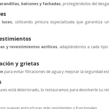
arandillas, balcones y fachadas
, protegiéndolos del desgas
res
 luces
, utilizando pintura especializada que garantiza u
vestimientos
as y revestimientos acrílicos
, adaptándonos a cada tipo
ación y grietas
ón
para evitar filtraciones de agua y mejorar la seguridad estr
s
uces está deteriorado, lo restauramos para devolverle su res
or nuevas estructuras más resistentes y funcionales.