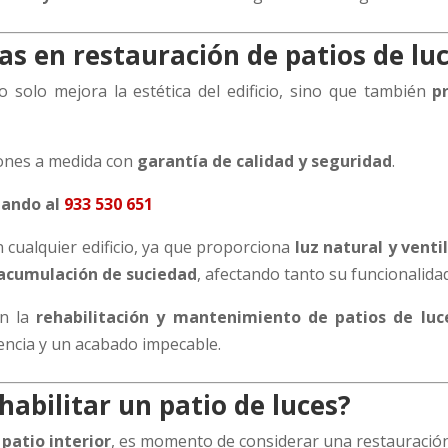
tas en restauración de patios de l
o solo mejora la estética del edificio, sino que también
p
iones a medida con
garantía de calidad y seguridad
.
mando al
933 530 651
 cualquier edificio, ya que proporciona
luz natural y venti
o acumulación de suciedad
, afectando tanto su funcionalida
en la
rehabilitación y mantenimiento de patios de lu
iencia y un acabado impecable.
abilitar un patio de luces?
u
patio interior
, es momento de considerar una restauración