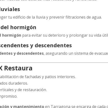
luviales
er tu edificio de la lluvia y prevenir filtraciones de agua.
o del hormigón
el hormigón
para evitar su deterioro y prolongar su vida útil
ascendentes y descendentes
dentes y descendentes
, asegurando un sistema de evacuaci
X Restaura
bilitación de fachadas y patios interiores.
ados duraderos.
rticales y de restauración.
ompromiso.
tación y mantenimiento
en Tarragona se encarga de cada de